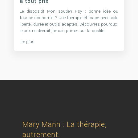
à tout prix
Le dispositif Mon soutien Psy : bonne idée ou
fausse économie ? Une thérapie efficace nécessite
liberté, durée et outils adaptés. Découvrez pourquoi
le prix ne devrait jamais primer sur la qualité.
lire plus
Mary Mann : La thérapie,
autrement.