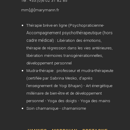
Tel : +33.(0)6 02 31 82 85
mm[@]marymann.fr
Thérapie brève en ligne (Psychopraticienne-
Accompagnement psychothérapeutique (hors
cadre médical
) : Libération des émotions,
thérapie de régression dans les vies antérieures,
libération mémoires transgénérationnelles,
développement personnel
Mudra-thérapie : professeur et mudra-thérapeute
(certifiée par Sabrina Mesko, d'après
l'enseignement de Yogi Bhajan) - Art énergétique
millénaire de bien-être et de développement
personnel - Yoga des doigts - Yoga des mains
Soin chamanique - chamanisme